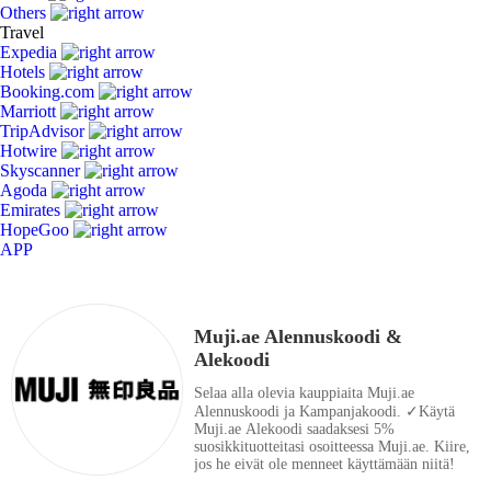
Others
Travel
Expedia
Hotels
Booking.com
Marriott
TripAdvisor
Hotwire
Skyscanner
Agoda
Emirates
HopeGoo
APP
Muji.ae Alennuskoodi &
Alekoodi
Selaa alla olevia kauppiaita Muji.ae
Alennuskoodi ja Kampanjakoodi. ✓Käytä
Muji.ae Alekoodi saadaksesi 5%
suosikkituotteitasi osoitteessa Muji.ae. Kiire,
jos he eivät ole menneet käyttämään niitä!