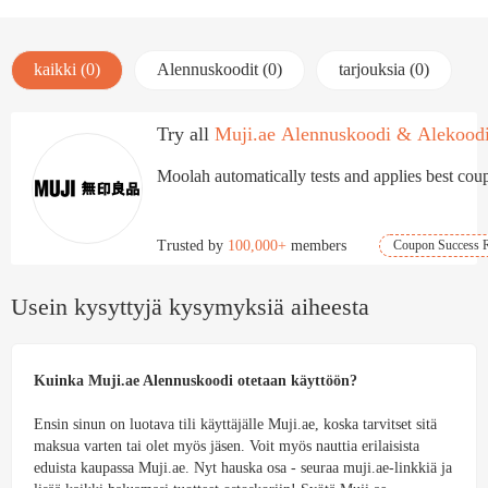
kaikki (0)
Alennuskoodit (0)
tarjouksia (0)
Try all
Muji.ae Alennuskoodi & Alekood
Moolah automatically tests and applies best coup
Trusted by
100,000+
members
Coupon Success R
Usein kysyttyjä kysymyksiä aiheesta
Kuinka Muji.ae Alennuskoodi otetaan käyttöön?
Ensin sinun on luotava tili käyttäjälle Muji.ae, koska tarvitset sitä
maksua varten tai olet myös jäsen. Voit myös nauttia erilaisista
eduista kaupassa Muji.ae. Nyt hauska osa - seuraa muji.ae-linkkiä ja