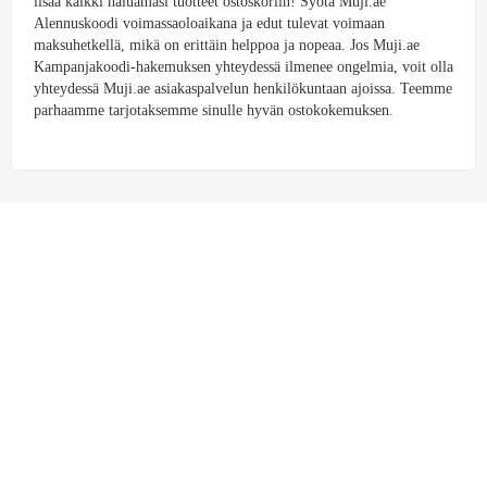
lisää kaikki haluamasi tuotteet ostoskoriin! Syötä Muji.ae
Alennuskoodi voimassaoloaikana ja edut tulevat voimaan
maksuhetkellä, mikä on erittäin helppoa ja nopeaa. Jos Muji.ae
Kampanjakoodi-hakemuksen yhteydessä ilmenee ongelmia, voit olla
yhteydessä Muji.ae asiakaspalvelun henkilökuntaan ajoissa. Teemme
parhaamme tarjotaksemme sinulle hyvän ostokokemuksen.